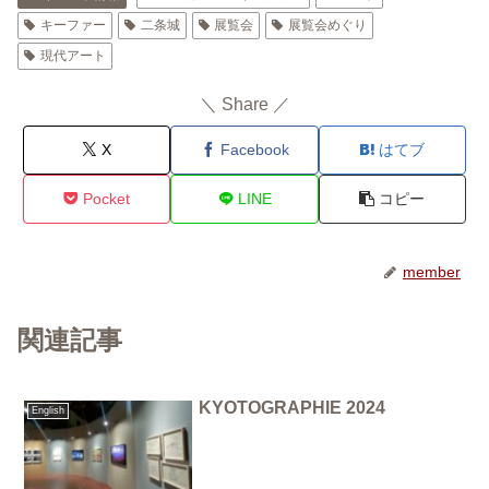
キーファー
二条城
展覧会
展覧会めぐり
現代アート
＼ Share ／
X
Facebook
はてブ
Pocket
LINE
コピー
member
関連記事
KYOTOGRAPHIE 2024
English