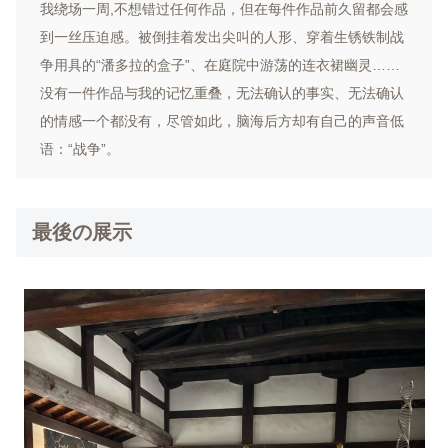
我绕场一周,不想错过任何作品，但在每件作品前久留都会感
到一丝压迫感。被倒挂着发出尖叫的人形、穿着生锈铁制战
争用具的“潘多拉的盒子”、在庭院中游荡的连衣裙幽灵……
没有一件作品与我的记忆重叠，无法确认的事实、无法确认
的情感一个都没有，尽管如此，脑海后方却有自己的声音低
语：“战争”。
最後の展示