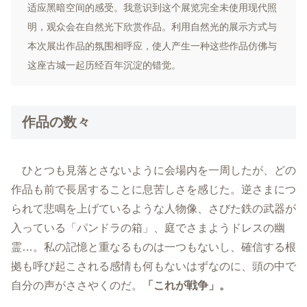
适应黑暗空间的感受。我意识到这个展览完全未使用现代照
明，观众会在自然光下欣赏作品。利用自然光的展示方式与
本次展出作品的氛围相呼应，使人产生一种这些作品仿佛与
这座古城一起历经百年沉淀的错觉。
作品の数々
ひとつも見落とさないように会場内を一周したが、どの
作品も前で長居することに息苦しさを感じた。逆さまにつ
られて悲鳴を上げているような人物像、さびた鉄の武器が
入っている「パンドラの箱」、庭でさまようドレスの幽
霊…。私の記憶と重なるものは一つもないし、確信する根
拠も呼び起こされる感情も何もないはずなのに、頭の中で
自分の声がささやくのだ。
「これが戦争」。