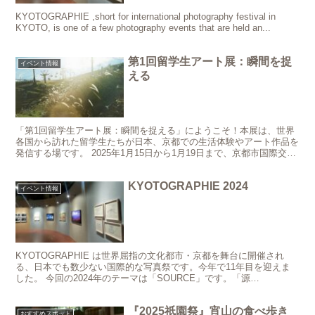
KYOTOGRAPHIE ,short for international photography festival in
KYOTO, is one of a few photography events that are held an...
第1回留学生アート展：瞬間を捉
イベント情報
える
「第1回留学生アート展：瞬間を捉える」にようこそ！本展は、世界
各国から訪れた留学生たちが日本、京都での生活体験やアート作品を
発信する場です。 2025年1月15日から1月19日まで、京都市国際交流
協会との共催による、視覚と心を揺さぶる芸術の...
KYOTOGRAPHIE 2024
イベント情報
KYOTOGRAPHIE は世界屈指の文化都市・京都を舞台に開催され
る、日本でも数少ない国際的な写真祭です。今年で11年目を迎えま
した。 今回の2024年のテーマは「SOURCE」です。「源
（SOURCE）は初めであり、始まりであり、すべてのものの起源で
ある。」
『2025祇園祭』宵山の食べ歩き
おすすめスポット