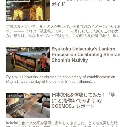
ガイド
京都の夏と聞いて、多くの人が思い浮かべる共通のイメージがありま
す。⸻ それは『祇園祭』です。 一ヶ月にわたって続くこの盛大
なお祭りは、単なるイベントではなく、この街の夏の魂であり、脈動
そのものです。 「昼間は学校や仕事で時間がない、どうしよ...
Ryukoku University’s Lantern
English
Procession Celebrating Shinran
Shonin’s Nativity
Ryukoku University celebrates its anniversary of establishment on
May 21, also the day of the birth of Shinran Shonin1. ...
日本文化を体験してみた！『筝
イベント情報
(こと)を弾いてみよう by
COSMOS』レポート
kokoka主催の文化紹介講座に参加してきました。とても充実した時