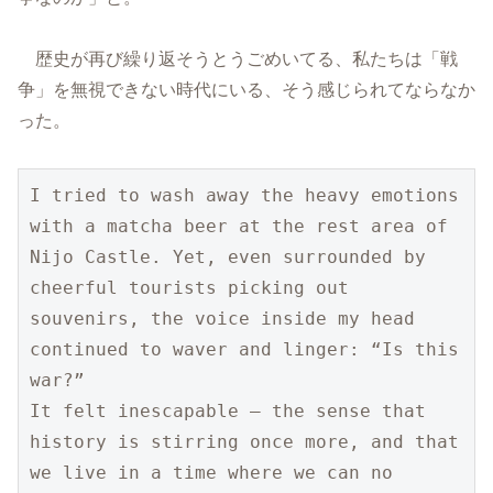
歴史が再び繰り返そうとうごめいてる、私たちは「戦
争」を無視できない時代にいる、そう感じられてならなか
った。
I tried to wash away the heavy emotions 
with a matcha beer at the rest area of 
Nijo Castle. Yet, even surrounded by 
cheerful tourists picking out 
souvenirs, the voice inside my head 
continued to waver and linger: “Is this 
war?”
It felt inescapable — the sense that 
history is stirring once more, and that 
we live in a time where we can no 