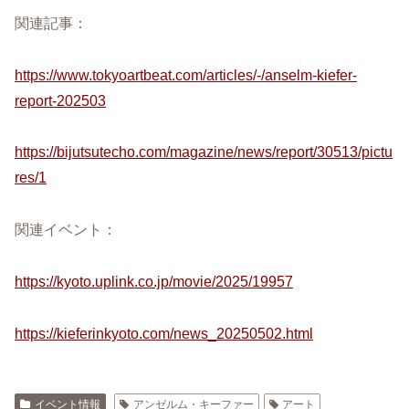
関連記事：
https://www.tokyoartbeat.com/articles/-/anselm-kiefer-
report-202503
https://bijutsutecho.com/magazine/news/report/30513/pictu
res/1
関連イベント：
https://kyoto.uplink.co.jp/movie/2025/19957
https://kieferinkyoto.com/news_20250502.html
イベント情報
アンゼルム・キーファー
アート