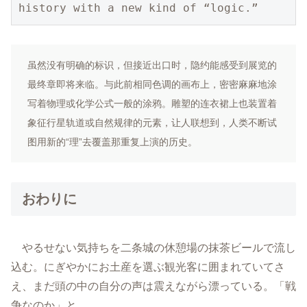
history with a new kind of “logic.”
虽然没有明确的标识，但接近出口时，隐约能感受到展览的
最终章即将来临。与此前相同色调的画布上，密密麻麻地涂
写着物理或化学公式一般的涂鸦。雕塑的连衣裙上也装置着
象征行星轨道或自然规律的元素，让人联想到，人类不断试
图用新的“理”去覆盖那重复上演的历史。
おわりに
やるせない気持ちを二条城の休憩場の抹茶ビールで流し
込む。にぎやかにお土産を選ぶ観光客に囲まれていてさ
え、まだ頭の中の自分の声は震えながら漂っている。「戦
争なのか」と。