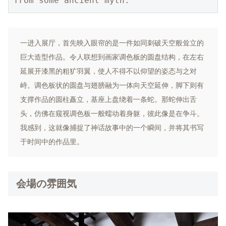
from some ancient myth.
一进入展厅，首先映入眼帘的是一件如同刺破天空般耸立的
巨大造型作品。令人联想到画家调色板的圆盘结构，在左右
延展开漆黑的粗犷羽翼，使人不得不以仰望的姿态与之对
峙。调色板状的圆盘与翅膀融为一体向天空延伸，脚下则有
支撑作品的圆柱矗立，基座上盘绕着一条蛇。那蛇伸出舌
头，仿佛在窥视调色板一般蠕动着身躯，彼此像是在争斗。
我感到，这就像捕捉了神话故事中的一个瞬间，并将其书写
于时间中的作品里。
会場の雰囲気