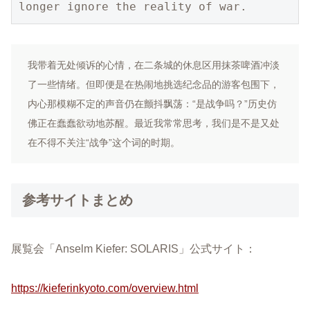
longer ignore the reality of war.
我带着无处倾诉的心情，在二条城的休息区用抹茶啤酒冲淡
了一些情绪。但即便是在热闹地挑选纪念品的游客包围下，
内心那模糊不定的声音仍在颤抖飘荡：“是战争吗？”历史仿
佛正在蠢蠢欲动地苏醒。最近我常常思考，我们是不是又处
在不得不关注“战争”这个词的时期。
参考サイトまとめ
展覧会「Anselm Kiefer: SOLARIS」公式サイト：
https://kieferinkyoto.com/overview.html