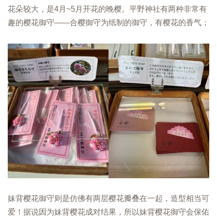
花朵较大，是4月~5月开花的晚樱。平野神社有两种非常有
趣的樱花御守——合樱御守为纸制的御守，有樱花的香气；
妹背樱花御守则是仿佛有两层樱花瓣叠在一起，造型相当可
爱！据说因为妹背樱花成对结果，所以妹背樱花御守会保佑