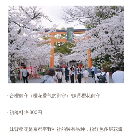
・合樱御守（樱花香气的御守）/妹背樱花御守
・初穂料:各800円
妹背樱花是京都平野神社的独有品种，粉红色多层花瓣，