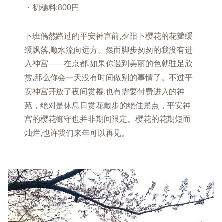
・初穗料:800円
下班偶然路过的平安神宫前,夕阳下樱花的花瓣缓
缓飘落,顺水流向远方。然而脚步匆匆的我没有进
入神宫——在京都,如果你遇到美丽的色就驻足欣
赏,那么你会一天没有时间做别的事情了。不过平
安神宫开放了夜间赏樱,也有需要付费进入的神
苑，绝对是休息日赏花散步的绝佳景点，平安神
宫的樱花御守也并非期间限定。樱花的花期短而
灿烂,也许我们来年可以再见。