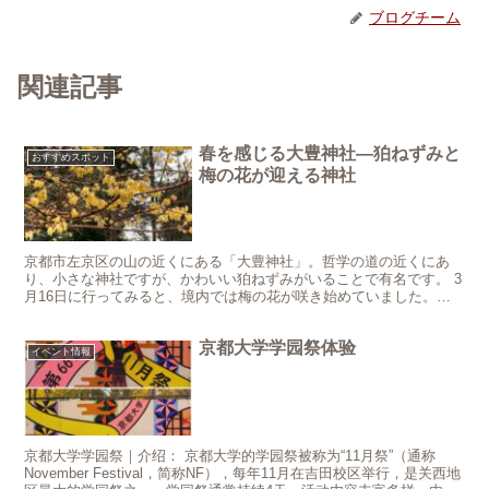
ブログチーム
関連記事
春を感じる大豊神社—狛ねずみと
おすすめスポット
梅の花が迎える神社
京都市左京区の山の近くにある「大豊神社」。哲学の道の近くにあ
り、小さな神社ですが、かわいい狛ねずみがいることで有名です。 3
月16日に行ってみると、境内では梅の花が咲き始めていました。冬
の寒さが少しずつやわらぎ、春が近づいているのを感じまし...
京都大学学园祭体验
イベント情報
京都大学学园祭｜介绍： 京都大学的学园祭被称为“11月祭”（通称
November Festival，简称NF），每年11月在吉田校区举行，是关西地