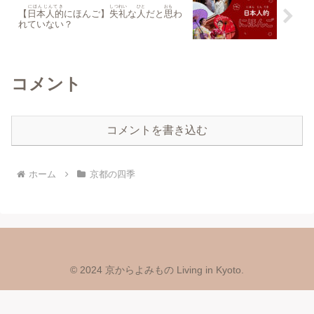
にほんじんてき
しつれい
ひと
おも
【
日本人的
にほんご】
失礼
な
人
だと
思
わ
れていない？
コメント
コメントを書き込む
ホーム
京都の四季
© 2024 京からよみもの Living in Kyoto.