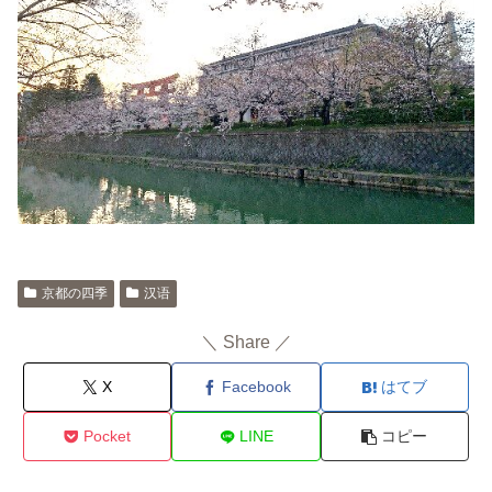
京都の四季
汉语
＼ Share ／
X
Facebook
はてブ
Pocket
LINE
コピー