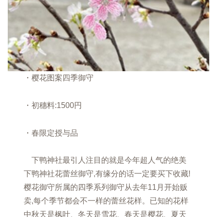
・樱花图案四季御守
・初穗料:1500円
・春限定授与品
下鸭神社最引人注目的就是今年超人气的绝美
下鸭神社花蕾丝御守,有缘分的话一定要买下收藏!
樱花御守所属的四季系列御守从去年11月开始贩
卖,每个季节都会不一样的蕾丝花样。已知的花样
中秋天是枫叶、冬天是雪花、春天是樱花、夏天