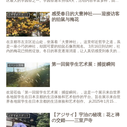
区最大的学园祭之一。学园祭通常持续4天，活动内容丰富多样，由学
生自主策划和执行，学校提供支持和...
感受春日的大豊神社——迎接访客
おすすめスポット
的狛鼠与梅花
在京都市左京区近山处，坐落着「大豊神社」。这里邻近哲学之道，虽
是一座小巧的神社，却因可爱的狛鼠石像而闻名。 3月16日到访时，社
内的梅花已悄然绽放。冬日的寒意逐渐消退，让人真切感受到春天的临
近。此外，蜡梅正值盛放，明艳动人。黄色的花朵映衬着...
第一回留学生艺术展：捕捉瞬间
イベント情報
欢迎莅临「第一回留学生艺术展：捕捉瞬间」，这是一个展示来自世界
各地留学生在日本京都的生活体验和艺术创作的平台。旨在展示来自世
界各地留学生在日本京都的生活体验和艺术创作。 从2025年1月15日
至1月19日，我们将在京都市国际交流协会的共同举...
【アジサイ】宇治の秘境：花と禅
おすすめスポット
の交錯——三室戸寺