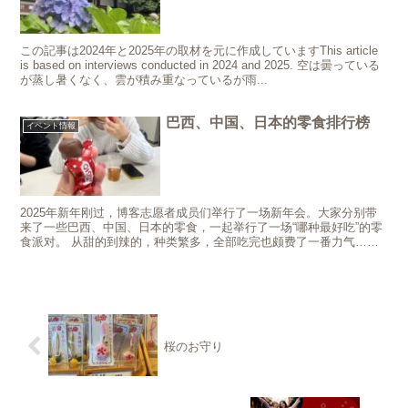
この記事は2024年と2025年の取材を元に作成していますThis article
is based on interviews conducted in 2024 and 2025. 空は曇っている
が蒸し暑くなく、雲が積み重なっているが雨...
巴西、中国、日本的零食排行榜
イベント情報
2025年新年刚过，博客志愿者成员们举行了一场新年会。大家分别带
来了一些巴西、中国、日本的零食，一起举行了一场“哪种最好吃”的零
食派对。 从甜的到辣的，种类繁多，全部吃完也颇费了一番力气…
（笑） 大家每样尝一点，然后选出自己喜欢的前三名零食...
桜のお守り