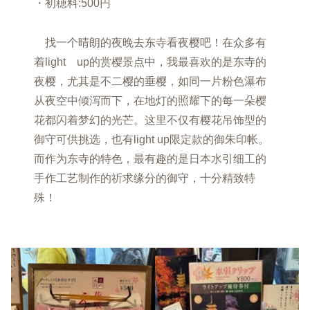
・初穂料:500円
找一个晴朗的夜晚去东寺看夜樱吧！在众多有
着light up的赏樱景点中，我最喜欢的是东寺的
夜樱，尤其是不二樱的垂樱，如同一片粉色瀑布
从夜空中倾泻而下，在地灯的照耀下的每一朵樱
花都闪着梦幻的光芒。这里不仅有樱花吊饰型的
御守可供挑选，也有light up限定款的御朱印帐。
而作为东寺的特色，最有趣的是日本水引细工的
手作工艺制作的祈求缘分的御守，十分精致特
殊！