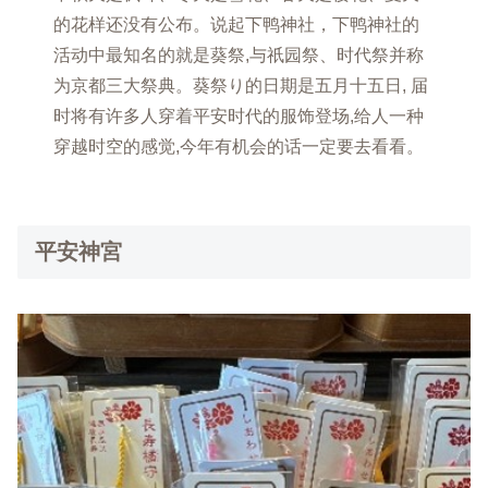
的花样还没有公布。说起下鸭神社，下鸭神社的
活动中最知名的就是葵祭,与祇园祭、时代祭并称
为京都三大祭典。葵祭り的日期是五月十五日, 届
时将有许多人穿着平安时代的服饰登场,给人一种
穿越时空的感觉,今年有机会的话一定要去看看。
平安神宮