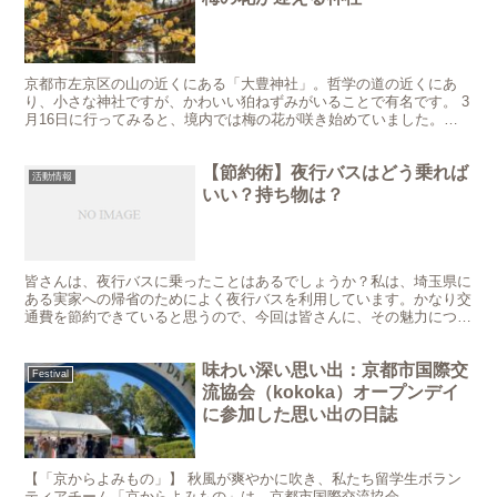
京都市左京区の山の近くにある「大豊神社」。哲学の道の近くにあ
り、小さな神社ですが、かわいい狛ねずみがいることで有名です。 3
月16日に行ってみると、境内では梅の花が咲き始めていました。冬
の寒さが少しずつやわらぎ、春が近づいているのを感じまし...
【節約術】夜行バスはどう乗れば
活動情報
いい？持ち物は？
皆さんは、夜行バスに乗ったことはあるでしょうか？私は、埼玉県に
ある実家への帰省のためによく夜行バスを利用しています。かなり交
通費を節約できていると思うので、今回は皆さんに、その魅力につい
てお伝えしようかと思います。 私と夜行バスとの出会い ...
味わい深い思い出：京都市国際交
Festival
流協会（kokoka）オープンデイ
に参加した思い出の日誌
【「京からよみもの」】 秋風が爽やかに吹き、私たち留学生ボラン
ティアチーム「京からよみもの」は、京都市国際交流協会