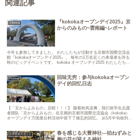
関連記事
『kokokaオープンデイ2025』京
活動情報
からのみもの~雲南編~レポート
今年も参加してきました。 わたしたちが活動する京都市国際交流会
館『kokokaオープンデイ2025』。 毎年の1万名近くの来場者を誇る
秋のビッグイベントです。 kokoka オープンデイ2025 わたしたちが
参加するのは昨年に続き、今回で2...
回味无穷：参与kokokaオープン
Festival
デイ的回忆日志
【「京からよみもの」启程！！！】 随着秋风送爽，我们留学生志愿
者团队「京からよみもの」在京都的京都市国際交流協会（kokoka）
オープンデイ万国屋台村活动中留下了难忘的回忆。 从5月中旬收到邀
请的那一刻起，我们的旅程便开始了。一群来自不同学...
春を感じる大豊神社—狛ねずみと
おすすめスポット
梅の花が迎える神社