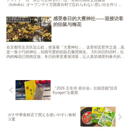
（kokoka）オープンデイ万国屋台村で忘れられない思い出を作りま
した。 5月中旬に招待状を受け取ったその時から、私たちの旅...
感受春日的大豊神社——迎接访客
おすすめスポット
的狛鼠与梅花
在京都市左京区近山处，坐落着「大豊神社」。这里邻近哲学之道，虽
是一座小巧的神社，却因可爱的狛鼠石像而闻名。 3月16日到访时，社
内的梅花已悄然绽放。冬日的寒意逐渐消退，让人真切感受到春天的临
近。此外，蜡梅正值盛放，明艳动人。黄色的花朵映衬着...
『2026 壬生寺 節分会』伝統芸能”狂言
Kyogen”を鑑賞
ガチ中華食材店で買える使いやすい食材
３選